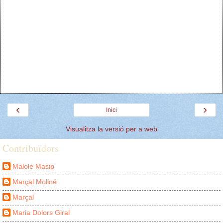
‹
›
Inici
Visualitza la versió per a web
Contribuïdors
Malole Masip
Marçal Moliné
Marçal
Maria Dolors Giral